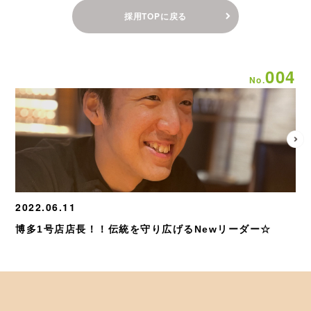
採用TOPに戻る
00
4
No.
2022.06.11
20
博多1号店店長！！伝統を守り広げるNewリーダー☆
若